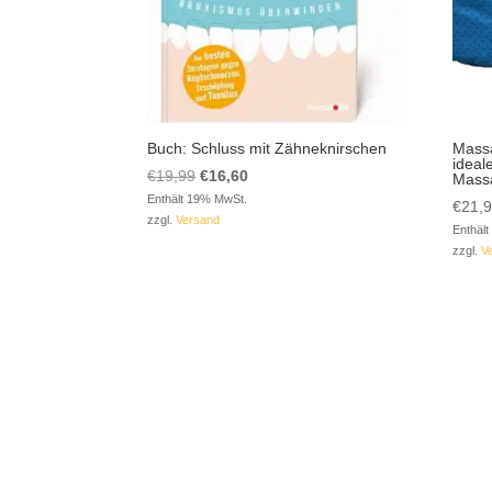
Buch: Schluss mit Zähneknirschen
Massa
ideal
Ursprünglicher
Aktueller
€
19,99
€
16,60
Mass
Preis
Preis
Enthält 19% MwSt.
€
21,
zzgl.
Versand
war:
ist:
Enthäl
€19,99
€16,60.
zzgl.
V