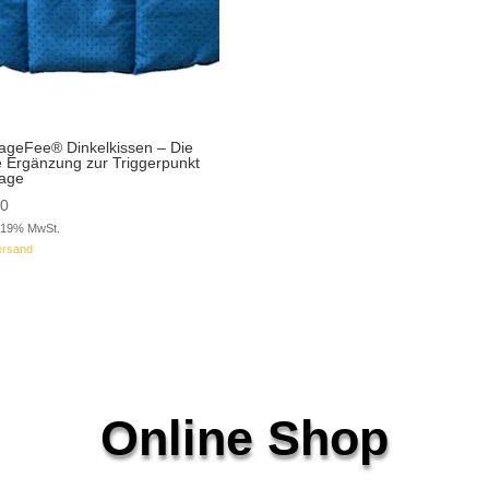
geFee® Dinkelkissen – Die
e Ergänzung zur Triggerpunkt
age
90
t 19% MwSt.
ersand
Online Shop